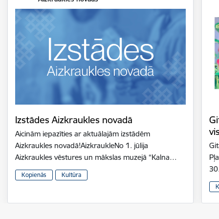
Izstādes Aizkraukles novadā
Gi
vi
Aicinām iepazīties ar aktuālajām izstādēm
Aizkraukles novadā!AizkraukleNo 1. jūlija
Gi
Aizkraukles vēstures un mākslas muzejā “Kalna…
Pļ
30
Kopienās
Kultūra
K