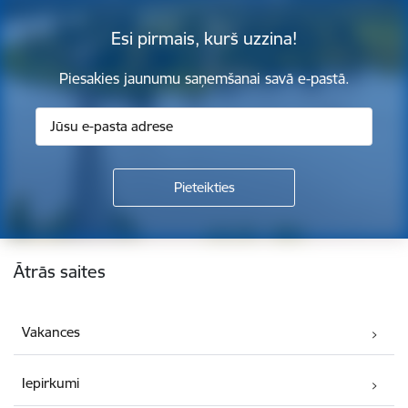
Esi pirmais, kurš uzzina!
Piesakies jaunumu saņemšanai savā e-pastā.
Kājene
Ātrās saites
Vakances
Iepirkumi