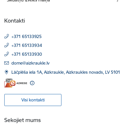
Kontakti
+371 65133925
+371 65133934
+371 65133930
E-pasts:
dome@aizkraukle.lv
Lāčplēša iela 1A, Aizkraukle, Aizkraukles novads, LV 5101
Visi kontakti
Sekojiet mums