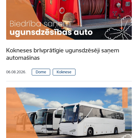
Kokneses brīvprātīgie ugunsdzēsēji saņem
automašīnas
06.08.2026.
Dome
Koknese