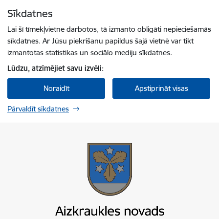
Pāriet uz lapas saturu
Sīkdatnes
Spied
lai meklētu
Enter
Lai šī tīmekļvietne darbotos, tā izmanto obligāti nepieciešamās
sīkdatnes. Ar Jūsu piekrišanu papildus šajā vietnē var tikt
izmantotas statistikas un sociālo mediju sīkdatnes.
Lūdzu, atzīmējiet savu izvēli:
Noraidīt
Apstiprināt visas
Pārvaldīt sīkdatnes
Aizkraukles novada pašvaldība