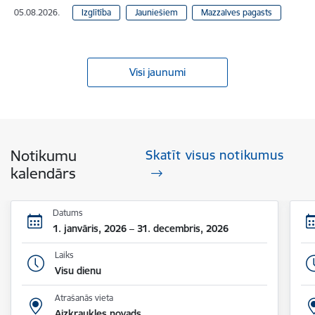
05.08.2026.
Izglītība
Jauniešiem
Mazzalves pagasts
Visi jaunumi
Notikumu
Skatīt visus notikumus
kalendārs
Datums
1. janvāris, 2026 – 31. decembris, 2026
Laiks
Visu dienu
Atrašanās vieta
Aizkraukles novads