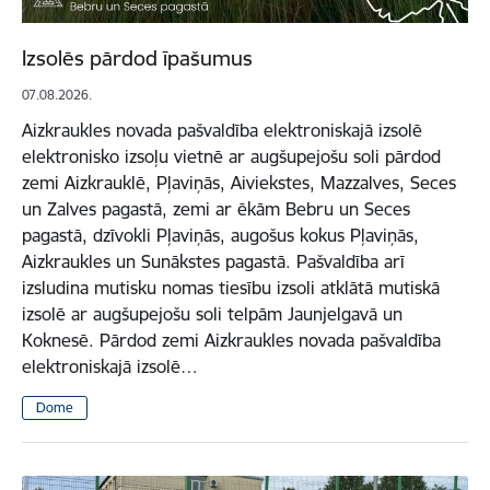
Izsolēs pārdod īpašumus
07.08.2026.
Aizkraukles novada pašvaldība elektroniskajā izsolē
elektronisko izsoļu vietnē ar augšupejošu soli pārdod
zemi Aizkrauklē, Pļaviņās, Aiviekstes, Mazzalves, Seces
un Zalves pagastā, zemi ar ēkām Bebru un Seces
pagastā, dzīvokli Pļaviņās, augošus kokus Pļaviņās,
Aizkraukles un Sunākstes pagastā. Pašvaldība arī
izsludina mutisku nomas tiesību izsoli atklātā mutiskā
izsolē ar augšupejošu soli telpām Jaunjelgavā un
Koknesē. Pārdod zemi Aizkraukles novada pašvaldība
elektroniskajā izsolē…
Dome