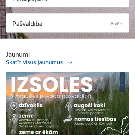
Pašvaldība
Atvērt
Jaunumi
Skatīt visus jaunumus