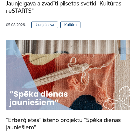
Jaunjelgavā aizvadīti pilsētas svētki “Kultūras
reSTARTS”
05.08.2026.
Jaunjelgava
Kultūra
“Ērberģietes” īsteno projektu “Spēka dienas
jauniešiem”