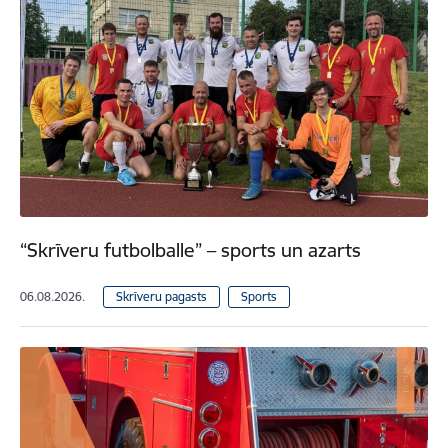
“Skrīveru futbolballe” – sports un azarts
06.08.2026.
Skrīveru pagasts
Sports