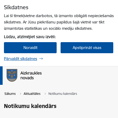
Pāriet uz lapas saturu
Sīkdatnes
Spied
lai meklētu
Enter
Lai šī tīmekļvietne darbotos, tā izmanto obligāti nepieciešamās
sīkdatnes. Ar Jūsu piekrišanu papildus šajā vietnē var tikt
izmantotas statistikas un sociālo mediju sīkdatnes.
Lūdzu, atzīmējiet savu izvēli:
Noraidīt
Apstiprināt visas
Pārvaldīt sīkdatnes
Sākums
Aktualitātes
Notikumu kalendārs
Notikumu kalendārs