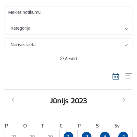
Meklēt notikumu
Kategorija
Norises vieta
Aizvērt
Jūnijs 2023
P
O
T
C
P
S
Sv
1
2
3
4
27
28
29