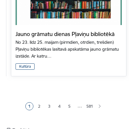
Jauno grāmatu dienas Pļaviņu bibliotēkā
No 23. līdz 25. maijam (pirmdien, otrdien, trešdien)
Pļaviņu bibliotēkas lasītavā apskatāma jauno grāmatu
izstāde. Ar katru…
Kultūra
Lapošana
…
1
2
3
4
5
581
Pašreizējā lapa
Lapa
Lapa
Lapa
Lapa