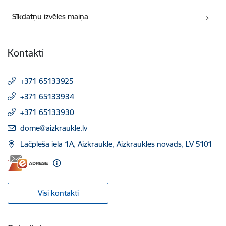
Sīkdatņu izvēles maiņa
Kontakti
+371 65133925
+371 65133934
+371 65133930
E-pasts:
dome@aizkraukle.lv
Lāčplēša iela 1A, Aizkraukle, Aizkraukles novads, LV 5101
Visi kontakti