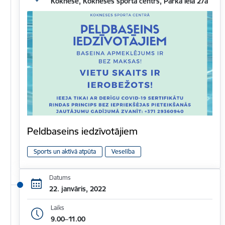
Koknese, Kokneses sporta centrs, Parka iela 27a
Peldbaseins iedzīvotājiem
Sports un aktīvā atpūta
Veselība
Datums
22. janvāris, 2022
Laiks
9.00–11.00