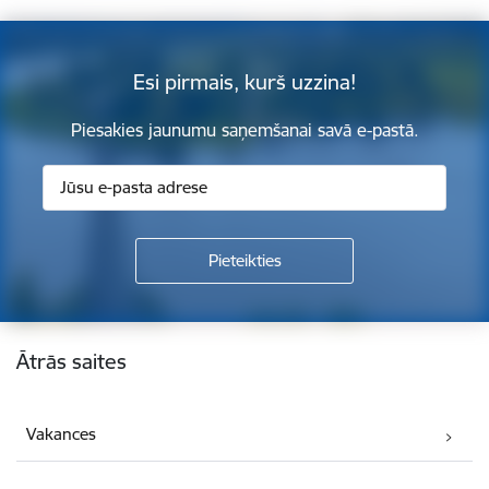
Esi pirmais, kurš uzzina!
Piesakies jaunumu saņemšanai savā e-pastā.
Kājene
Ātrās saites
Vakances