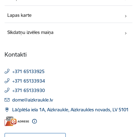
Lapas karte
Sīkdatņu izvēles maiņa
Kontakti
+371 65133925
+371 65133934
+371 65133930
E-pasts:
dome@aizkraukle.lv
Lāčplēša iela 1A, Aizkraukle, Aizkraukles novads, LV 5101