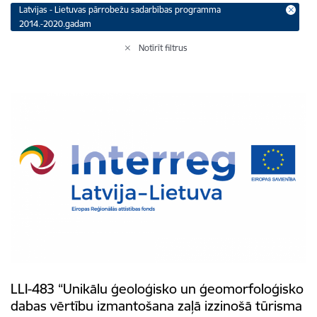
Latvijas - Lietuvas pārrobežu sadarbības programma
2014.-2020.gadam
Notīrīt filtrus
LLI-483 “Unikālu ģeoloģisko un ģeomorfoloģisko
dabas vērtību izmantošana zaļā izzinošā tūrisma