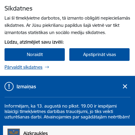
Pāriet uz lapas saturu
Sīkdatnes
Spied
lai meklētu
Enter
Lai šī tīmekļvietne darbotos, tā izmanto obligāti nepieciešamās
sīkdatnes. Ar Jūsu piekrišanu papildus šajā vietnē var tikt
izmantotas statistikas un sociālo mediju sīkdatnes.
Lūdzu, atzīmējiet savu izvēli:
Noraidīt
Apstiprināt visas
Pārvaldīt sīkdatnes
Izmaiņas
Informējam, ka 13. augustā no plkst. 19.00 ir iespējami
īslaicīgi tīmekļvietnes darbības traucējumi, jo tiks veikti
uzturēšanas darbi. Atvainojamies par sagādātajām neērtībām!