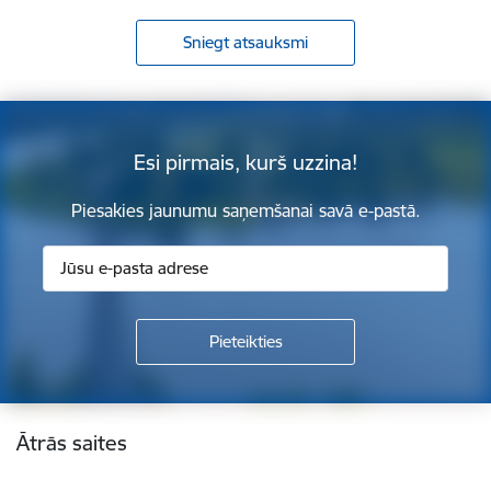
Sniegt atsauksmi
Esi pirmais, kurš uzzina!
Piesakies jaunumu saņemšanai savā e-pastā.
Kājene
Ātrās saites