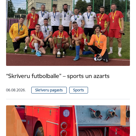
“Skrīveru futbolballe” – sports un azarts
06.08.2026.
Skrīveru pagasts
Sports