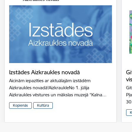
Izstādes Aizkraukles novadā
Gi
vi
Aicinām iepazīties ar aktuālajām izstādēm
Aizkraukles novadā!AizkraukleNo 1. jūlija
Gi
Aizkraukles vēstures un mākslas muzejā “Kalna…
Pļ
30
Kopienās
Kultūra
K