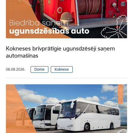
Kokneses brīvprātīgie ugunsdzēsēji saņem
automašīnas
06.08.2026.
Dome
Koknese