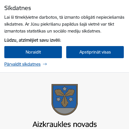
Pāriet uz lapas saturu
Sīkdatnes
Spied
lai meklētu
Enter
Lai šī tīmekļvietne darbotos, tā izmanto obligāti nepieciešamās
sīkdatnes. Ar Jūsu piekrišanu papildus šajā vietnē var tikt
izmantotas statistikas un sociālo mediju sīkdatnes.
Lūdzu, atzīmējiet savu izvēli:
Noraidīt
Apstiprināt visas
Pārvaldīt sīkdatnes
Aizkraukles novada pašvaldība