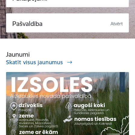
Pašvaldība
Atvērt
Jaunumi
Skatīt visus jaunumus