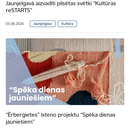
Jaunjelgavā aizvadīti pilsētas svētki “Kultūras
reSTARTS”
05.08.2026.
Jaunjelgava
Kultūra
“Ērberģietes” īsteno projektu “Spēka dienas
jauniešiem”