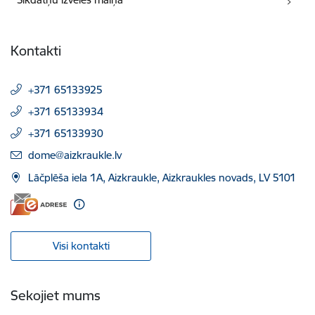
Kontakti
+371 65133925
+371 65133934
+371 65133930
E-pasts:
dome@aizkraukle.lv
Lāčplēša iela 1A, Aizkraukle, Aizkraukles novads, LV 5101
Visi kontakti
Sekojiet mums