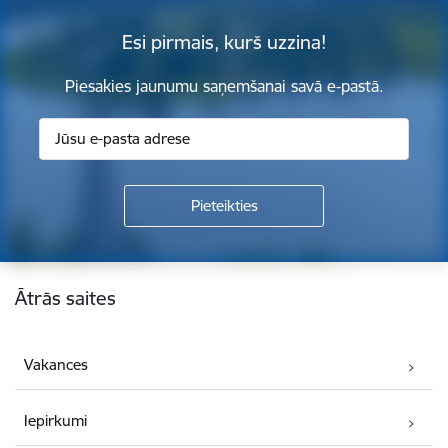
Esi pirmais, kurš uzzina!
Piesakies jaunumu saņemšanai savā e-pastā.
Kājene
Ātrās saites
Vakances
Iepirkumi