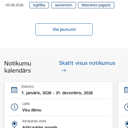
05.08.2026.
Izglītība
Jauniešiem
Mazzalves pagasts
Visi jaunumi
Notikumu
Skatīt visus notikumus
kalendārs
Datums
1. janvāris, 2026 – 31. decembris, 2026
Laiks
Visu dienu
Atrašanās vieta
Aizkraukles novads