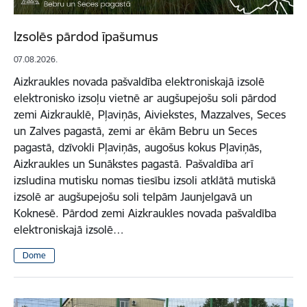
Izsolēs pārdod īpašumus
07.08.2026.
Aizkraukles novada pašvaldība elektroniskajā izsolē
elektronisko izsoļu vietnē ar augšupejošu soli pārdod
zemi Aizkrauklē, Pļaviņās, Aiviekstes, Mazzalves, Seces
un Zalves pagastā, zemi ar ēkām Bebru un Seces
pagastā, dzīvokli Pļaviņās, augošus kokus Pļaviņās,
Aizkraukles un Sunākstes pagastā. Pašvaldība arī
izsludina mutisku nomas tiesību izsoli atklātā mutiskā
izsolē ar augšupejošu soli telpām Jaunjelgavā un
Koknesē. Pārdod zemi Aizkraukles novada pašvaldība
elektroniskajā izsolē…
Dome