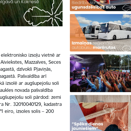
 elektronisko izsoļu vietnē ar
 Aiviekstes, Mazzalves, Seces
gastā, dzīvokli Pļaviņās,
agastā. Pašvaldība arī
kā izsolē ar augšupejošu soli
aukles novada pašvaldība
 augšupejošu soli pārdod: zemi
tra Nr. 32010040129, kadastra
eiro, izsoles solis – 200