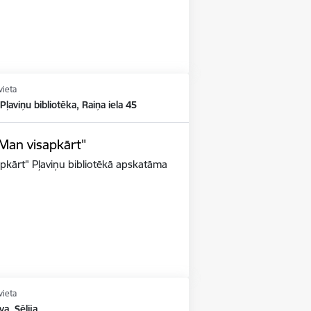
vieta
 Pļaviņu bibliotēka, Raiņa iela 45
"Man visapkārt"
apkārt" Pļaviņu bibliotēkā apskatāma
vieta
va, Sēlija