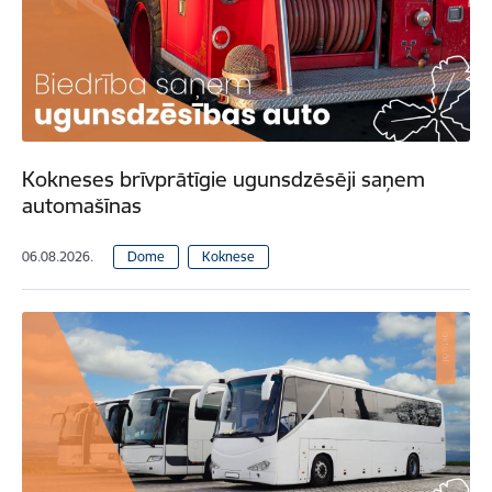
Kokneses brīvprātīgie ugunsdzēsēji saņem
automašīnas
06.08.2026.
Dome
Koknese