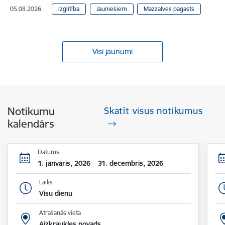
05.08.2026.
Izglītība
Jauniešiem
Mazzalves pagasts
Visi jaunumi
Notikumu
Skatīt visus notikumus
kalendārs
Datums
1. janvāris, 2026 – 31. decembris, 2026
Laiks
Visu dienu
Atrašanās vieta
Aizkraukles novads