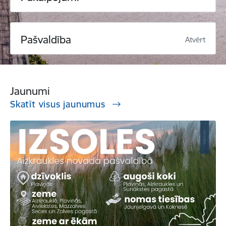
Pašvaldība
Atvērt
Jaunumi
Skatīt visus jaunumus