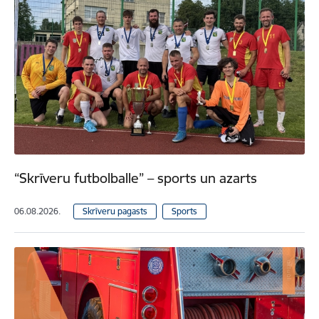
“Skrīveru futbolballe” – sports un azarts
06.08.2026.
Skrīveru pagasts
Sports