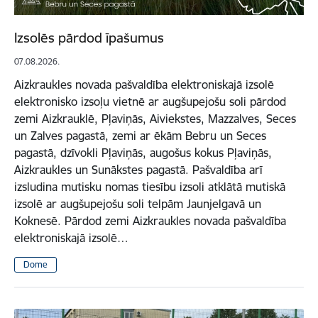
Izsolēs pārdod īpašumus
07.08.2026.
Aizkraukles novada pašvaldība elektroniskajā izsolē
elektronisko izsoļu vietnē ar augšupejošu soli pārdod
zemi Aizkrauklē, Pļaviņās, Aiviekstes, Mazzalves, Seces
un Zalves pagastā, zemi ar ēkām Bebru un Seces
pagastā, dzīvokli Pļaviņās, augošus kokus Pļaviņās,
Aizkraukles un Sunākstes pagastā. Pašvaldība arī
izsludina mutisku nomas tiesību izsoli atklātā mutiskā
izsolē ar augšupejošu soli telpām Jaunjelgavā un
Koknesē. Pārdod zemi Aizkraukles novada pašvaldība
elektroniskajā izsolē…
Dome