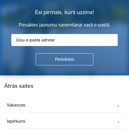
Esi pirmais, kurš uzzina!
Piesakies jaunumu saņemšanai savā e-pastā.
Kājene
Ātrās saites
Vakances
Iepirkumi