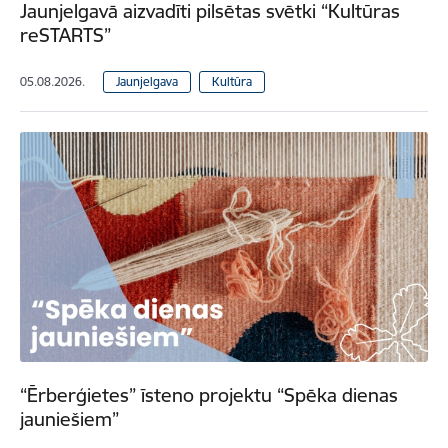
Jaunjelgavā aizvadīti pilsētas svētki “Kultūras
reSTARTS”
05.08.2026.
Jaunjelgava
Kultūra
“Ērberģietes” īsteno projektu “Spēka dienas
jauniešiem”