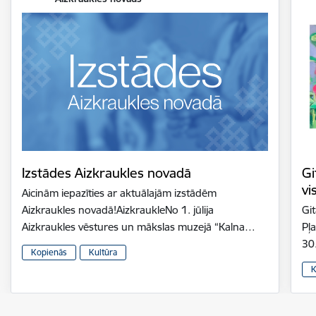
Izstādes Aizkraukles novadā
Gi
vi
Aicinām iepazīties ar aktuālajām izstādēm
Aizkraukles novadā!AizkraukleNo 1. jūlija
Gi
Aizkraukles vēstures un mākslas muzejā “Kalna…
Pļ
30
Kopienās
Kultūra
K