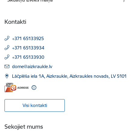
Kontakti
+371 65133925
+371 65133934
+371 65133930
E-pasts:
dome@aizkraukle.lv
Lāčplēša iela 1A, Aizkraukle, Aizkraukles novads, LV 5101
Visi kontakti
Sekojiet mums