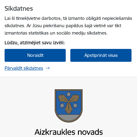
Pāriet uz lapas saturu
Sīkdatnes
Spied
lai meklētu
Enter
Lai šī tīmekļvietne darbotos, tā izmanto obligāti nepieciešamās
sīkdatnes. Ar Jūsu piekrišanu papildus šajā vietnē var tikt
izmantotas statistikas un sociālo mediju sīkdatnes.
Lūdzu, atzīmējiet savu izvēli:
Noraidīt
Apstiprināt visas
Pārvaldīt sīkdatnes
Aizkraukles novada pašvaldība