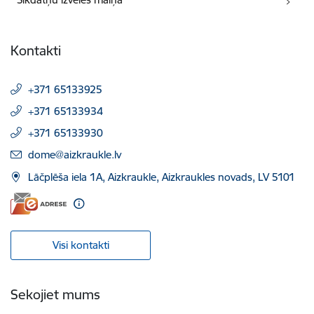
Kontakti
+371 65133925
+371 65133934
+371 65133930
E-pasts:
dome@aizkraukle.lv
Lāčplēša iela 1A, Aizkraukle, Aizkraukles novads, LV 5101
Visi kontakti
Sekojiet mums