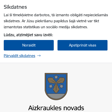
Pāriet uz lapas saturu
Sīkdatnes
Spied
lai meklētu
Enter
Lai šī tīmekļvietne darbotos, tā izmanto obligāti nepieciešamās
sīkdatnes. Ar Jūsu piekrišanu papildus šajā vietnē var tikt
izmantotas statistikas un sociālo mediju sīkdatnes.
Lūdzu, atzīmējiet savu izvēli:
Noraidīt
Apstiprināt visas
Pārvaldīt sīkdatnes
Aizkraukles novada pašvaldība