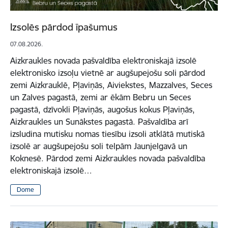
Izsolēs pārdod īpašumus
07.08.2026.
Aizkraukles novada pašvaldība elektroniskajā izsolē
elektronisko izsoļu vietnē ar augšupejošu soli pārdod
zemi Aizkrauklē, Pļaviņās, Aiviekstes, Mazzalves, Seces
un Zalves pagastā, zemi ar ēkām Bebru un Seces
pagastā, dzīvokli Pļaviņās, augošus kokus Pļaviņās,
Aizkraukles un Sunākstes pagastā. Pašvaldība arī
izsludina mutisku nomas tiesību izsoli atklātā mutiskā
izsolē ar augšupejošu soli telpām Jaunjelgavā un
Koknesē. Pārdod zemi Aizkraukles novada pašvaldība
elektroniskajā izsolē…
Dome