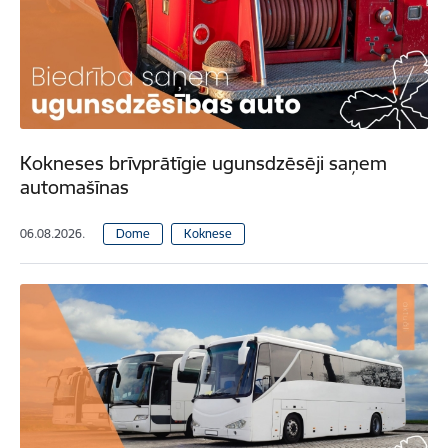
Kokneses brīvprātīgie ugunsdzēsēji saņem
automašīnas
06.08.2026.
Dome
Koknese