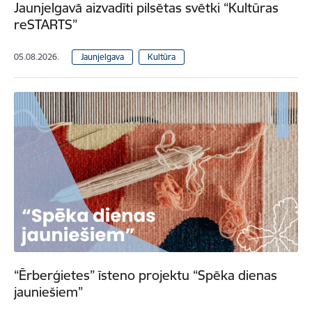
Jaunjelgavā aizvadīti pilsētas svētki “Kultūras
reSTARTS”
05.08.2026.
Jaunjelgava
Kultūra
“Ērberģietes” īsteno projektu “Spēka dienas
jauniešiem”