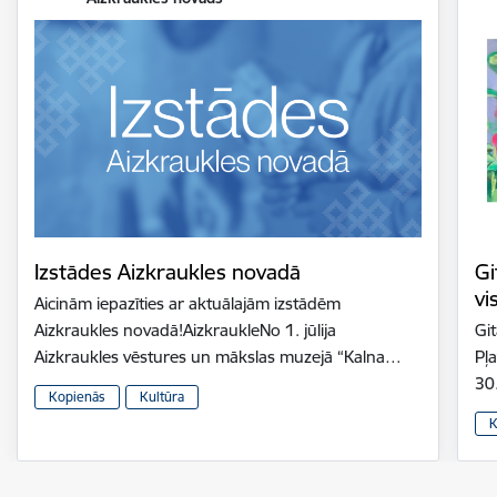
Izstādes Aizkraukles novadā
Gi
vi
Aicinām iepazīties ar aktuālajām izstādēm
Aizkraukles novadā!AizkraukleNo 1. jūlija
Gi
Aizkraukles vēstures un mākslas muzejā “Kalna…
Pļ
30
Kopienās
Kultūra
K