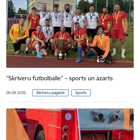
“Skrīveru futbolballe” – sports un azarts
06.08.2026.
Skrīveru pagasts
Sports