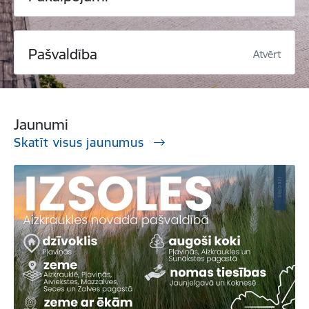
Pašvaldība
Atvērt
Jaunumi
Skatīt visus jaunumus