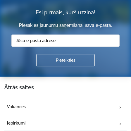
Esi pirmais, kurš uzzina!
Piesakies jaunumu saņemšanai savā e-pastā.
Kājene
Ātrās saites
Vakances
Iepirkumi