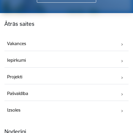
Kājene
Ātrās saites
Vakances
Iepirkumi
Projekti
Pašvaldība
Izsoles
Noderīgi