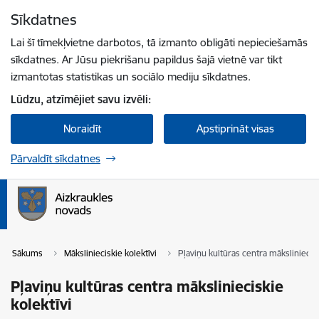
Pāriet uz lapas saturu
Sīkdatnes
Spied
lai meklētu
Enter
Lai šī tīmekļvietne darbotos, tā izmanto obligāti nepieciešamās
sīkdatnes. Ar Jūsu piekrišanu papildus šajā vietnē var tikt
izmantotas statistikas un sociālo mediju sīkdatnes.
Lūdzu, atzīmējiet savu izvēli:
Noraidīt
Apstiprināt visas
Pārvaldīt sīkdatnes
Sākums
Mākslinieciskie kolektīvi
Pļaviņu kultūras centra māksliniecisk
Pļaviņu kultūras centra mākslinieciskie
kolektīvi