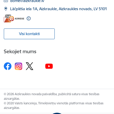
E-pasts:
dome@aizkraukle.lv
Lāčplēša iela 1A, Aizkraukle, Aizkraukles novads, LV 5101
Visi kontakti
Sekojiet mums
© 2026 Aizkraukles novada pašvaldība, publicētā satura visas tiesības
aizsargātas.
© 2020 Valsts kanceleja, Tīmekļvietņu vienotās platformas visas tiesības
aizsargātas.