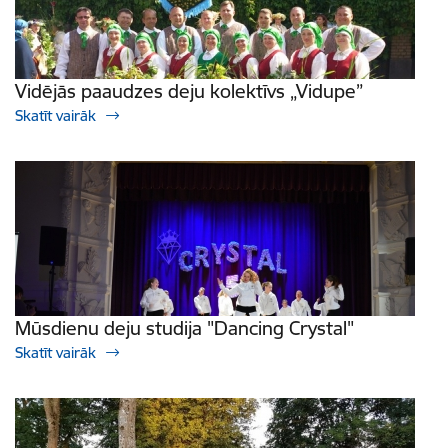
Vidējās paaudzes deju kolektīvs „Vidupe”
Skatīt vairāk
Mūsdienu deju studija "Dancing Crystal"
Skatīt vairāk