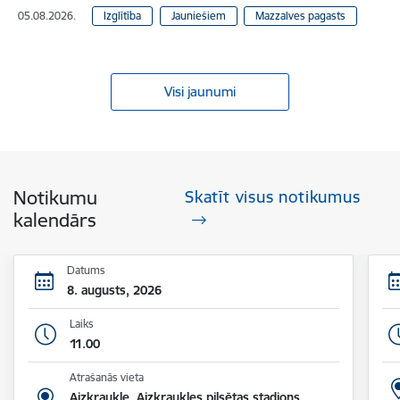
05.08.2026.
Izglītība
Jauniešiem
Mazzalves pagasts
Visi jaunumi
Notikumu
Skatīt visus notikumus
kalendārs
Datums
8. augusts, 2026
Laiks
11.00
Atrašanās vieta
Aizkraukle, Aizkraukles pilsētas stadions,