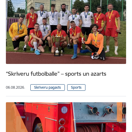
“Skrīveru futbolballe” – sports un azarts
06.08.2026.
Skrīveru pagasts
Sports