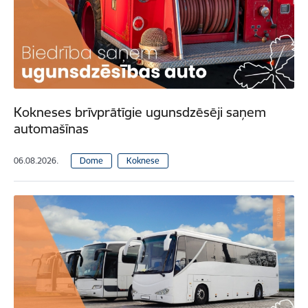
Kokneses brīvprātīgie ugunsdzēsēji saņem
automašīnas
06.08.2026.
Dome
Koknese