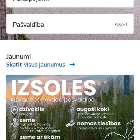
Pašvaldība
Atvērt
Jaunumi
Skatīt visus jaunumus