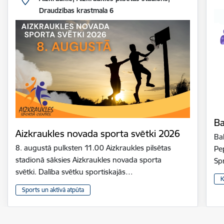
Draudzības krastmala 6
Ba
Aizkraukles novada sporta svētki 2026
Bal
8. augustā pulksten 11.00 Aizkraukles pilsētas
Pe
stadionā sāksies Aizkraukles novada sporta
Sp
svētki. Dalība svētku sportiskajās…
K
Sports un aktīvā atpūta