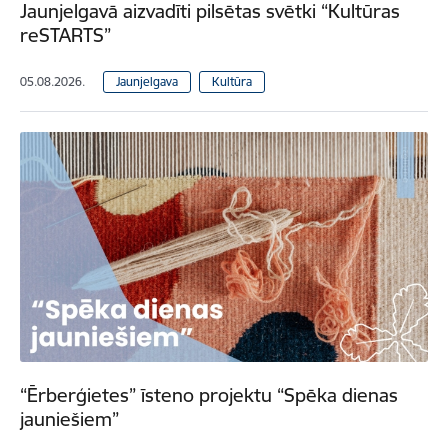
Jaunjelgavā aizvadīti pilsētas svētki “Kultūras
reSTARTS”
05.08.2026.
Jaunjelgava
Kultūra
“Ērberģietes” īsteno projektu “Spēka dienas
jauniešiem”