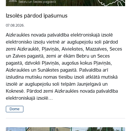
Izsolēs pārdod īpašumus
07.08.2026.
Aizkraukles novada pašvaldība elektroniskajā izsolē
elektronisko izsoļu vietnē ar augšupejošu soli pārdod
zemi Aizkrauklē, Pļaviņās, Aiviekstes, Mazzalves, Seces
un Zalves pagastā, zemi ar ēkām Bebru un Seces
pagastā, dzīvokli Pļaviņās, augošus kokus Pļaviņās,
Aizkraukles un Sunākstes pagastā. Pašvaldība arī
izsludina mutisku nomas tiesību izsoli atklātā mutiskā
izsolē ar augšupejošu soli telpām Jaunjelgavā un
Koknesē. Pārdod zemi Aizkraukles novada pašvaldība
elektroniskajā izsolē…
Dome