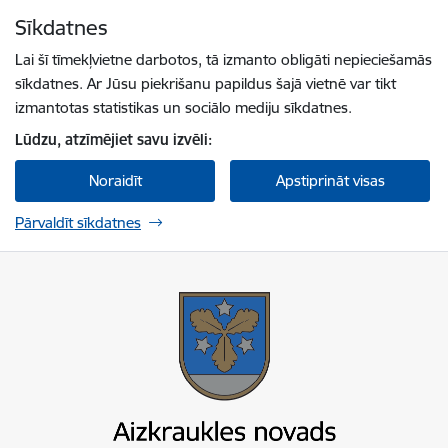
Pāriet uz lapas saturu
Sīkdatnes
Spied
lai meklētu
Enter
Lai šī tīmekļvietne darbotos, tā izmanto obligāti nepieciešamās
sīkdatnes. Ar Jūsu piekrišanu papildus šajā vietnē var tikt
izmantotas statistikas un sociālo mediju sīkdatnes.
Lūdzu, atzīmējiet savu izvēli:
Noraidīt
Apstiprināt visas
Pārvaldīt sīkdatnes
Aizkraukles novada pašvaldība