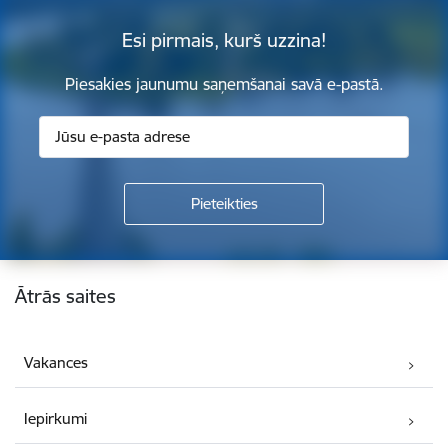
Esi pirmais, kurš uzzina!
Piesakies jaunumu saņemšanai savā e-pastā.
Kājene
Ātrās saites
Vakances
Iepirkumi