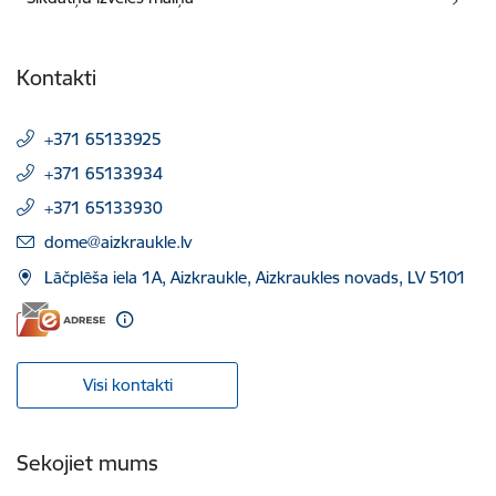
Kontakti
+371 65133925
+371 65133934
+371 65133930
E-pasts:
dome@aizkraukle.lv
Lāčplēša iela 1A, Aizkraukle, Aizkraukles novads, LV 5101
Visi kontakti
Sekojiet mums