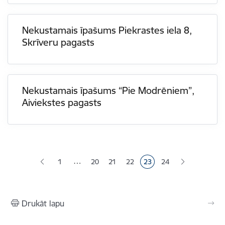
Nekustamais īpašums Piekrastes iela 8,
Skrīveru pagasts
Nekustamais īpašums “Pie Modrēniem”,
Aiviekstes pagasts
Lapošana
…
1
20
21
22
23
24
Lapa
Lapa
Lapa
Pašreizējā lapa
Lapa
Drukāt lapu