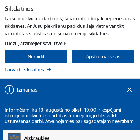
Pāriet uz lapas saturu
Sīkdatnes
Spied
lai meklētu
Enter
Lai šī tīmekļvietne darbotos, tā izmanto obligāti nepieciešamās
sīkdatnes. Ar Jūsu piekrišanu papildus šajā vietnē var tikt
izmantotas statistikas un sociālo mediju sīkdatnes.
Lūdzu, atzīmējiet savu izvēli:
Noraidīt
Apstiprināt visas
Pārvaldīt sīkdatnes
Izmaiņas
Informējam, ka 13. augustā no plkst. 19.00 ir iespējami
īslaicīgi tīmekļvietnes darbības traucējumi, jo tiks veikti
uzturēšanas darbi. Atvainojamies par sagādātajām neērtībām!