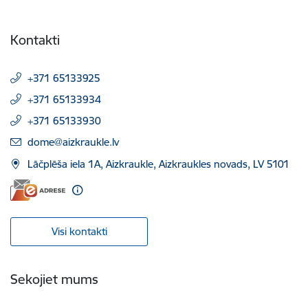
Kontakti
+371 65133925
+371 65133934
+371 65133930
E-pasts:
dome@aizkraukle.lv
Lāčplēša iela 1A, Aizkraukle, Aizkraukles novads, LV 5101
Visi kontakti
Sekojiet mums