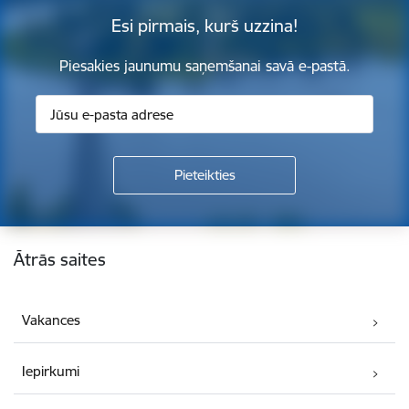
Esi pirmais, kurš uzzina!
Piesakies jaunumu saņemšanai savā e-pastā.
Kājene
Ātrās saites
Vakances
Iepirkumi