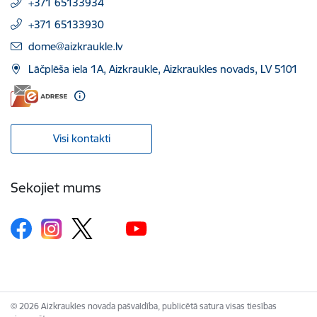
+371 65133934
+371 65133930
E-pasts:
dome@aizkraukle.lv
Lāčplēša iela 1A, Aizkraukle, Aizkraukles novads, LV 5101
Visi kontakti
Sekojiet mums
© 2026 Aizkraukles novada pašvaldība, publicētā satura visas tiesības