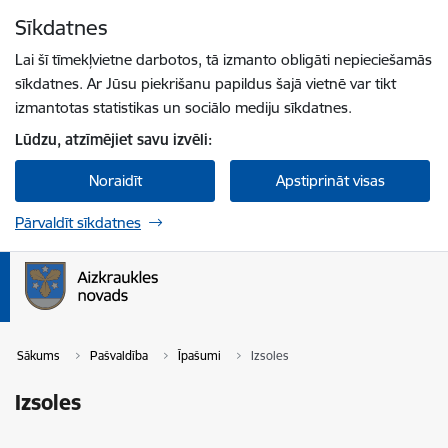
Pāriet uz lapas saturu
Sīkdatnes
Spied
lai meklētu
Enter
Lai šī tīmekļvietne darbotos, tā izmanto obligāti nepieciešamās
sīkdatnes. Ar Jūsu piekrišanu papildus šajā vietnē var tikt
izmantotas statistikas un sociālo mediju sīkdatnes.
Lūdzu, atzīmējiet savu izvēli:
Noraidīt
Apstiprināt visas
Pārvaldīt sīkdatnes
Sākums
Pašvaldība
Īpašumi
Izsoles
Izsoles