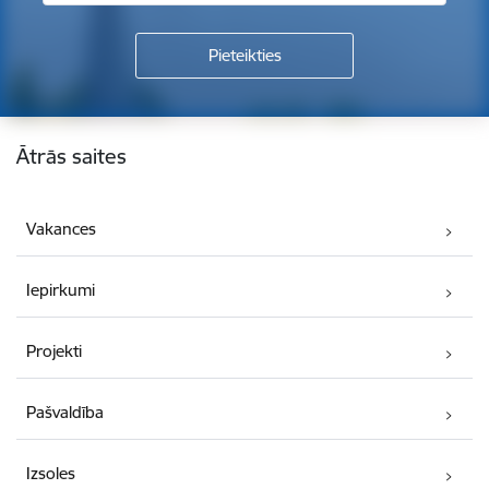
Kājene
Ātrās saites
Vakances
Iepirkumi
Projekti
Pašvaldība
Izsoles