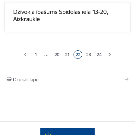
Dzīvokļa īpašums Spīdolas iela 13-20,
Aizkraukle
Lapošana
…
1
20
21
22
23
24
Lapa
Lapa
Pašreizējā lapa
Lapa
Lapa
Drukāt lapu