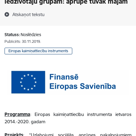
iedzīvotāju grupām: aprūpe tuvāk mājām
Atskaņot tekstu
Statuss:
Noslēdzies
Publicēts: 30.11.2019.
Eiropas kaimiņattiecību instruments
Programma
: Eiropas kaimiņattiecību instrumenta ietvaros
2014.-2020. gadam
Projekts
: “Uzlabojumi sociālās aprūpes pakalpojumiem