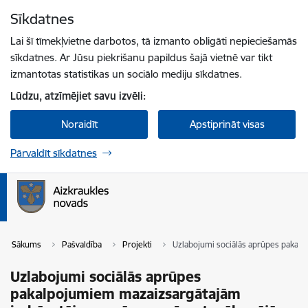
Pāriet uz lapas saturu
Sīkdatnes
Spied
lai meklētu
Enter
Lai šī tīmekļvietne darbotos, tā izmanto obligāti nepieciešamās
sīkdatnes. Ar Jūsu piekrišanu papildus šajā vietnē var tikt
izmantotas statistikas un sociālo mediju sīkdatnes.
Lūdzu, atzīmējiet savu izvēli:
Noraidīt
Apstiprināt visas
Pārvaldīt sīkdatnes
Sākums
Pašvaldība
Projekti
Uzlabojumi sociālās aprūpes pakal
Uzlabojumi sociālās aprūpes
pakalpojumiem mazaizsargātajām