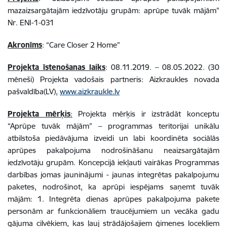
mazaizsargātajām iedzīvotāju grupām: aprūpe tuvāk mājām”
Nr. ENI-1-031
Akronīms
: “Care Closer 2 Home”
Projekta īstenošanas laiks
: 08.11.2019. – 08.05.2022. (30
mēneši) Projekta vadošais partneris: Aizkraukles novada
pašvaldība(LV),
www.aizkraukle.lv
Projekta mērķis
:
Projekta mērķis ir izstrādāt konceptu
“Aprūpe tuvāk mājām” – programmas teritorijai unikālu
atbilstoša piedāvājuma izveidi un labi koordinēta sociālās
aprūpes pakalpojuma nodrošināšanu neaizsargātajām
iedzīvotāju grupām. Koncepcijā iekļauti vairākas Programmas
darbības jomas jauninājumi - jaunas integrētas pakalpojumu
paketes, nodrošinot, ka aprūpi iespējams saņemt tuvāk
mājām: 1. Integrēta dienas aprūpes pakalpojuma pakete
personām ar funkcionāliem traucējumiem un vecāka gadu
gājuma cilvēkiem, kas ļauj strādājošajiem ģimenes locekļiem