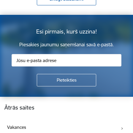
Esi pirmais, kurš uzzina!
Piesakies jaunumu saņemšanai savā e-pastā.
Kājene
Ātrās saites
Vakances