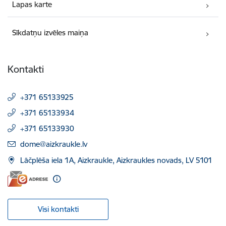
Lapas karte
Sīkdatņu izvēles maiņa
Kontakti
+371 65133925
+371 65133934
+371 65133930
E-pasts:
dome@aizkraukle.lv
Lāčplēša iela 1A, Aizkraukle, Aizkraukles novads, LV 5101
Visi kontakti