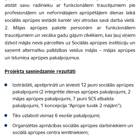
atstāt savu radinieku ar funkcionāliem traucējumiem pie
profesionāļiem un neformālajiem aprūpētājiem dienas laikā
sociālās aprūpes iestādē kamēr viņi atrodas savā darba vietā.
2. Mājas aprūpes pakete personām ar funkcionāliem
traucējumiem un vecāka gadu gājum cilvēkiem, kas ļauj viņiem
dzīvot mājās nevis pārcelties uz Sociālās aprūpes institūciju un
saņemt alternatīvu palīdzības veidus mājās – mājas aprūpes
un īstumiņa aprūpes pakalpojumus.
Projekta sasniedzamie rezultāti
:
Izstrādāti, apstiprināti un ieviesti 12 jauni sociālās aprūpes
pakalpojumi (2 integrētie dienas aprūpes pakalpojumi, 2
mājas aprūpes pakalpojumi, 7 jauni SCS atbalsta
pakalpojumi, 1 koncepcija “Aprūpe tuvāk 2 mājām”);
Tiks uzlaboti vismaz 6 esošie pakalpojumi;
Organizētas apmācības sociālās aprūpes darbiniekiem un
sociālā aprūpes centra iemītniekiem;