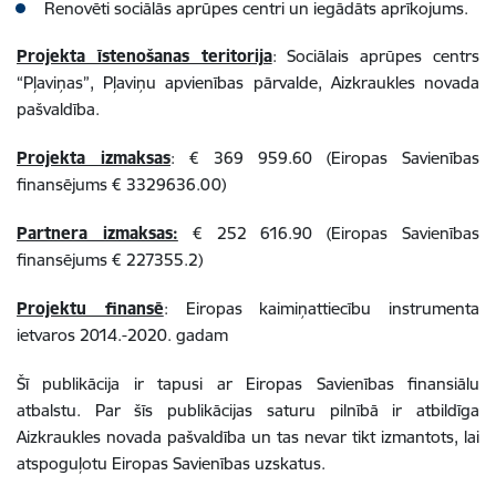
Renovēti sociālās aprūpes centri un iegādāts aprīkojums.
Projekta īstenošanas teritorija
: Sociālais aprūpes centrs
“Pļaviņas”, Pļaviņu apvienības pārvalde, Aizkraukles novada
pašvaldība.
Projekta izmaksas
: € 369 959.60 (Eiropas Savienības
finansējums € 3329636.00)
Partnera izmaksas:
€ 252 616.90 (Eiropas Savienības
finansējums € 227355.2)
Projektu finansē
: Eiropas kaimiņattiecību instrumenta
ietvaros 2014.-2020. gadam
Šī publikācija ir tapusi ar Eiropas Savienības finansiālu
atbalstu. Par šīs publikācijas saturu pilnībā ir atbildīga
Aizkraukles novada pašvaldība un tas nevar tikt izmantots, lai
atspoguļotu Eiropas Savienības uzskatus.