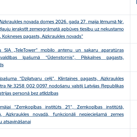
Aizkraukles novada domes 2026. gada 27. maija lēmumā Nr.
ļauju ierakstīt zemesgrāmatā apbūves tiesību uz nekustamo
”, Kokneses pagasts, Aizkraukles novads”
u SIA „TeleTower” mobilo antenu un sakaru aparatūras
švaldības īpašumā “Ūdenstornis”, Pilskalnes pagasts,
ds
ašuma “Dziļatvaru ceļš”, Klintaines pagasts, Aizkraukles
tra Nr.3258 002 0097 nodošanu valstij Latvijas Republikas
rijas personā bez atlīdzības
mājai "Zemkopības institūts 21", Zemkopības institūtā,
ā, Aizkraukles novadā, funkcionāli nepieciešamā zemes
u atsavināšanai