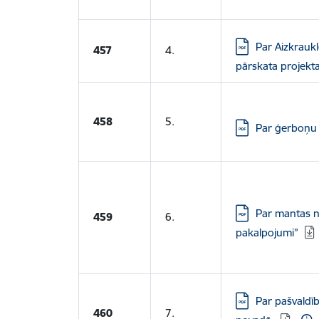
Lejupielādēt:
Par Aizkraukl
457
4.
pārskata projekt
458
5.
Lejupielādēt:
Par ģerboņu 
Lejupielādēt:
Par mantas n
459
6.
pakalpojumi”
Lejupielādēt:
Par pašvaldīb
460
7.