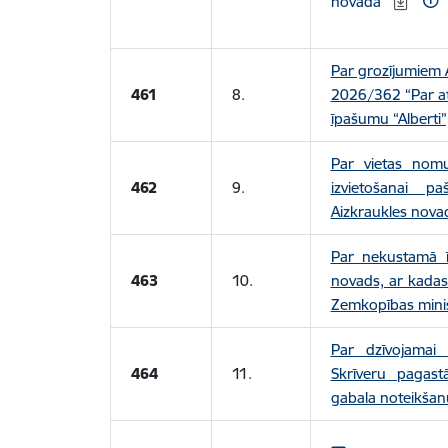
novadā
Par grozījumiem 
461
8.
2026/362 “Par at
īpašumu “Alberti
Par vietas nom
462
9.
izvietošanai pa
Aizkraukles nova
Par nekustamā īp
463
10.
novads, ar kadas
Zemkopības minist
Par dzīvojamai 
464
11.
Skrīveru pagast
gabala noteikšan