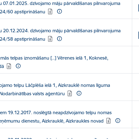
u 07.01.2025. dzīvojamo māju pārvaldīšanas pilnvarojuma
24/60 apstiprināšanu
u 20.12.2024. dzīvojamo māju pārvaldīšanas pilnvarojuma
24/58 apstiprināšanu
mās telpas iznomāšanu [..] Vērenes ielā 1, Koknesē,
dā
ojamo telpu Lāčplēša ielā 1, Aizkrauklē nomas līguma
Nodarbinātības valsts aģentūru
iem 19.12.2017. noslēgtā neapdzīvojamo telpu nomas
 ieņēmumu dienestu, Aizkrauklē, Aizkraukles novad