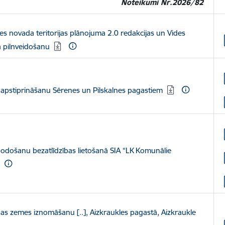
Noteikumi Nr.2026/82
es novada teritorijas plānojuma 2.0 redakcijas un Vides
a pilnveidošanu
apstiprināšanu Sērenes un Pilskalnes pagastiem
odošanu bezatlīdzības lietošanā SIA “LK Komunālie
as zemes iznomāšanu [..], Aizkraukles pagastā, Aizkraukle