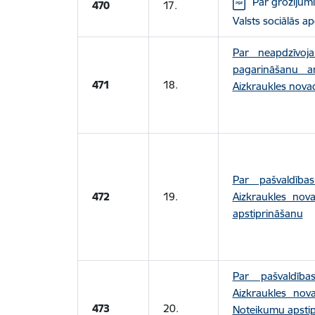
Lejupielādēt:
Par grozījum
470
17.
Valsts sociālās 
Par neapdzīvoj
pagarināšanu ar
471
18.
Aizkraukles nova
Par pašvaldība
472
19.
Aizkraukles nov
apstiprināšanu
Par pašvaldīb
Aizkraukles nov
473
20.
Noteikumu apsti