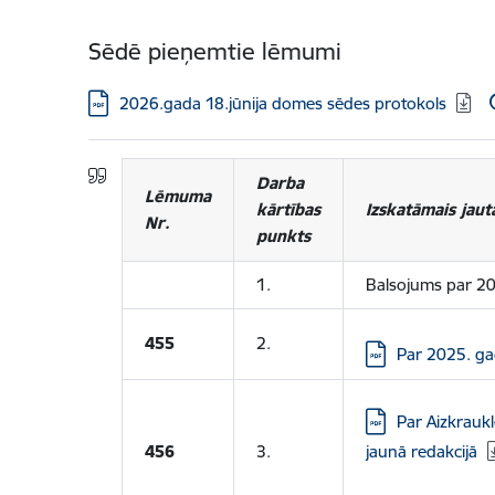
Sēdē pieņemtie lēmumi
Lejupielādēt:
2026.gada 18.jūnija domes sēdes protokols
Darba
Lēmuma
kārtības
Izskatāmais jaut
Nr.
punkts
1.
Balsojums par 20
455
2.
Lejupielādēt:
Par 2025. ga
Lejupielādēt:
Par Aizkrauk
456
3.
jaunā redakcijā