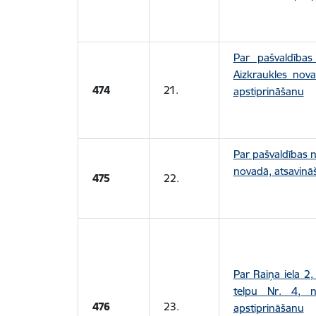
Par pašvaldības
Aizkraukles nov
474
21.
apstiprināšanu
Par pašvaldības 
novadā, atsavinā
475
22.
Par Raiņa iela 2
telpu Nr. 4, n
476
23.
apstiprināšanu