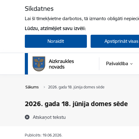
Pāriet uz lapas saturu
Sīkdatnes
Lai šī tīmekļvietne darbotos, tā izmanto obligāti nepiec
Lūdzu, atzīmējiet savu izvēli:
Noraidīt
Apstiprināt visas
Pašvaldība
Sākums
2026. gada 18. jūnija domes sēde
2026. gada 18. jūnija domes sēde
Atskaņot tekstu
Publicēts: 19.06.2026.