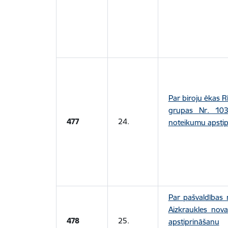
Par biroju ēkas R
grupas Nr. 103
477
24.
noteikumu apsti
Par pašvaldības 
Aizkraukles nov
478
25.
apstiprināšanu