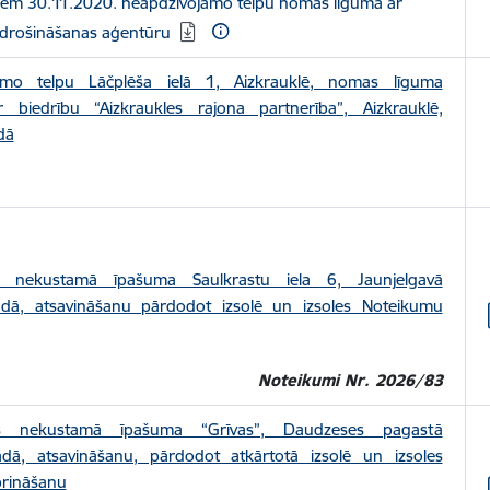
iem 30.11.2020. neapdzīvojamo telpu nomas līgumā ar
apdrošināšanas aģentūru
amo telpu Lāčplēša ielā 1, Aizkrauklē, nomas līguma
 biedrību “Aizkraukles rajona partnerība”, Aizkrauklē,
dā
s nekustamā īpašuma Saulkrastu iela 6, Jaunjelgavā
adā, atsavināšanu pārdodot izsolē un izsoles Noteikumu
Noteikumi Nr. 2026/83
as nekustamā īpašuma “Grīvas”, Daudzeses pagastā
adā, atsavināšanu, pārdodot atkārtotā izsolē un izsoles
prināšanu