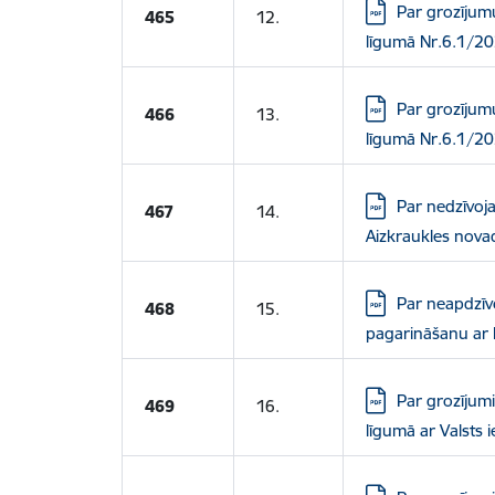
Lejupielādēt:
Par grozījum
465
12.
līgumā Nr.6.1/20
Lejupielādēt:
Par grozījum
466
13.
līgumā Nr.6.1/20
Lejupielādēt:
Par nedzīvoja
467
14.
Aizkraukles nova
Lejupielādēt:
Par neapdzīv
468
15.
pagarināšanu ar 
Lejupielādēt:
Par grozījum
469
16.
līgumā ar Valsts