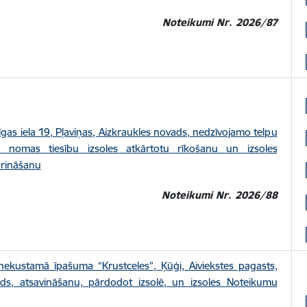
Noteikumi Nr. 2026/87
īgas iela 19, Pļaviņas, Aizkraukles novads, nedzīvojamo telpu
 nomas tiesību izsoles atkārtotu rīkošanu un izsoles
prināšanu
Noteikumi Nr. 2026/88
nekustamā īpašuma “Krustceles”, Ķūģi, Aiviekstes pagasts,
ads, atsavināšanu, pārdodot izsolē, un izsoles Noteikumu