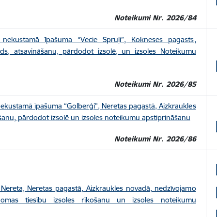
Noteikumi Nr. 2026/84
 nekustamā īpašuma “Vecie Spruļi”, Kokneses pagasts,
ads, atsavināšanu, pārdodot izsolē, un izsoles Noteikumu
Noteikumi Nr. 2026/85
nekustamā īpašuma “Golberģi”, Neretas pagastā, Aizkraukles
šanu, pārdodot izsolē un izsoles noteikumu apstiprināšanu
Noteikumi Nr. 2026/86
, Nereta, Neretas pagastā, Aizkraukles novadā, nedzīvojamo
omas tiesību izsoles rīkošanu un izsoles noteikumu