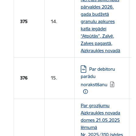
pārvaldes 2026.
gada budžetā
375
14.
granulu apkures
katla iegādei
“Atpūtās”, Zalvē,
Zalves pagastā,
Aizkraukles novadā
Lejupielādēt:
Par debitoru
parādu
376
15.
norakstīšanu
Par grozījumu
Aizkraukles novada
domes 21.05.2025
lēmumā
Nr. 2025/310 (sēdes