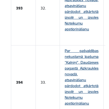
atsavināšanu
393
32.
pārdodot atkārtotā
izsolē un izsoles
Noteikumu
apstiprināšanu
Par pašvaldības
nekustamā īpašuma
“Kalniņi”, Daudzeses
pagastā Aizkraukles
novadā,
atsavināšanu
394
33.
pārdodot atkārtotā
izsolē un izsoles
Noteikumu
apstiprināšanu