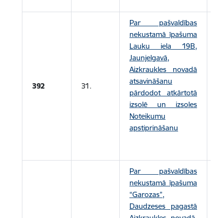
Par pašvaldības
nekustamā īpašuma
Lauku iela 19B,
Jaunjelgavā,
Aizkraukles novadā
atsavināšanu
392
31.
pārdodot atkārtotā
izsolē un izsoles
Noteikumu
apstiprināšanu
Par pašvaldības
nekustamā īpašuma
“Garozas”,
Daudzeses pagastā
Aizkraukles novadā,