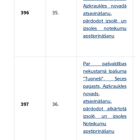
Aizkraukles novadā
396
35.
atsavināšanu,
pārdodot izsolē, un
izsoles noteikumu
apstiprināšanu
Par pašvaldības
nekustamā īpašuma
"Tupneši", Seces
pagasts, Aizkraukles
novads,
atsavināšanu,
397
36.
pārdodot atkārtotā
izsolē, un izsoles
Noteikumu
apstiprināšanu