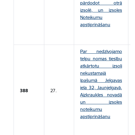
pārdodot otrā
izsolē, un izsoles
Noteikumu
apstiprināšanu
Par nedzīvojamo
telpu nomas tiesību
atkārtotu izsoli
nekustamajā
īpašumā Jelgavas
iela 32, Jaunjelgavā,
388
27.
Aizkraukles novadā
un izsoles
noteikumu
apstiprināšanu