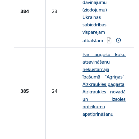
dāvinājumu
(ziedojumu)
384
23.
Ukrainas
sabiedrības
vispārējam
atbalstam
Par augošu koku
atsavināšanu
nekustamajā
īpašumā "Agriņas",
Aizkraukles pagastā,
385
24.
Aizkraukles novadā
un Izsoles
noteikumu
apstiprināšanu