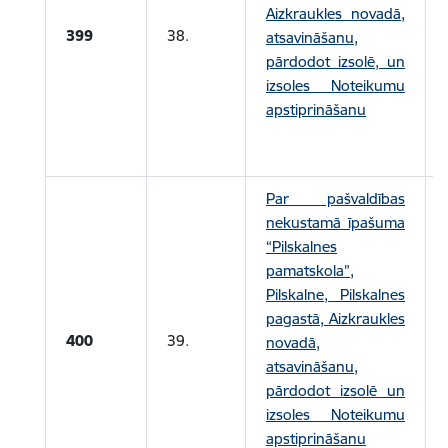
Aizkraukles novadā,
399
38.
atsavināšanu,
pārdodot izsolē, un
izsoles Noteikumu
apstiprināšanu
Par pašvaldības
nekustamā īpašuma
“Pilskalnes
pamatskola”,
Pilskalne, Pilskalnes
pagastā, Aizkraukles
400
39.
novadā,
atsavināšanu,
pārdodot izsolē un
izsoles Noteikumu
apstiprināšanu