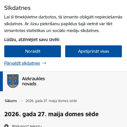
Pāriet uz lapas saturu
Sīkdatnes
Spied
lai meklētu
Enter
Lai šī tīmekļvietne darbotos, tā izmanto obligāti nepieciešamās
sīkdatnes. Ar Jūsu piekrišanu papildus šajā vietnē var tikt
izmantotas statistikas un sociālo mediju sīkdatnes.
Lūdzu, atzīmējiet savu izvēli:
Noraidīt
Apstiprināt visas
Pārvaldīt sīkdatnes
Sākums
2026. gada 27. maija domes sēde
2026. gada 27. maija domes sēde
Atskaņot tekstu