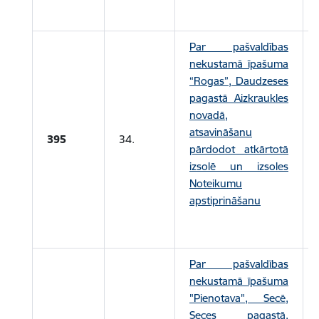
Par pašvaldības
nekustamā īpašuma
“Rogas”, Daudzeses
pagastā Aizkraukles
novadā,
atsavināšanu
395
34.
pārdodot atkārtotā
izsolē un izsoles
Noteikumu
apstiprināšanu
Par pašvaldības
nekustamā īpašuma
"Pienotava", Secē,
Seces pagastā,