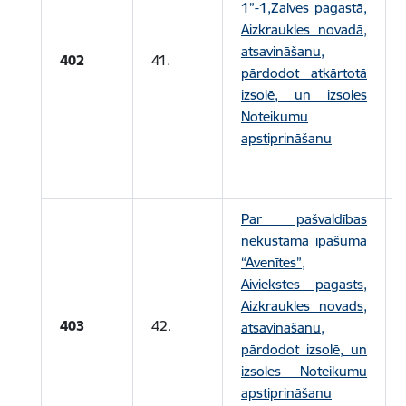
1”-1,Zalves pagastā,
Aizkraukles novadā,
atsavināšanu,
402
41.
pārdodot atkārtotā
izsolē, un izsoles
Noteikumu
apstiprināšanu
Par pašvaldības
nekustamā īpašuma
“Avenītes”,
Aiviekstes pagasts,
Aizkraukles novads,
403
42.
atsavināšanu,
pārdodot izsolē, un
izsoles Noteikumu
apstiprināšanu