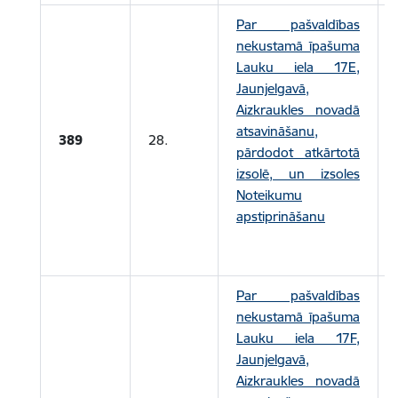
Par pašvaldības
nekustamā īpašuma
Lauku iela 17E,
Jaunjelgavā,
Aizkraukles novadā
atsavināšanu,
389
28.
pārdodot atkārtotā
izsolē, un izsoles
Noteikumu
apstiprināšanu
Par pašvaldības
nekustamā īpašuma
Lauku iela 17F,
Jaunjelgavā,
Aizkraukles novadā