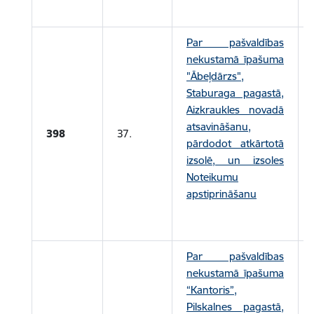
Par pašvaldības
nekustamā īpašuma
"Ābeļdārzs",
Staburaga pagastā,
Aizkraukles novadā
atsavināšanu,
398
37.
pārdodot atkārtotā
izsolē, un izsoles
Noteikumu
apstiprināšanu
Par pašvaldības
nekustamā īpašuma
“Kantoris”,
Pilskalnes pagastā,