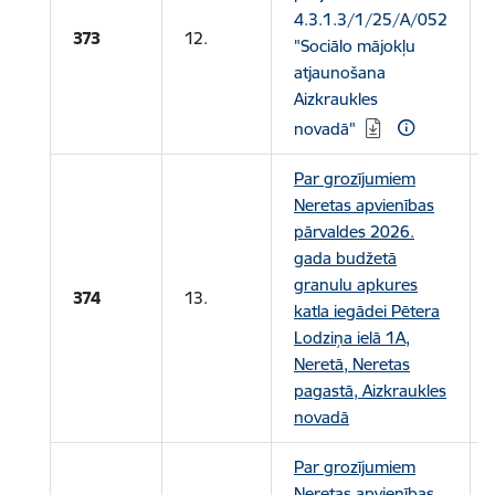
4.3.1.3/1/25/A/052
373
12.
"Sociālo mājokļu
atjaunošana
Aizkraukles
novadā"
Par grozījumiem
Neretas apvienības
pārvaldes 2026.
gada budžetā
granulu apkures
374
13.
katla iegādei Pētera
Lodziņa ielā 1A,
Neretā, Neretas
pagastā, Aizkraukles
novadā
Par grozījumiem
Neretas apvienības