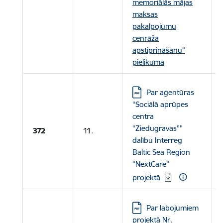
memoriālās mājas
maksas
pakalpojumu
cenrāža
apstiprināšanu”
pielikumā
Lejupielādēt:
Par aģentūras
“Sociālā aprūpes
centra
“Ziedugravas”"
372
11.
dalību Interreg
Baltic Sea Region
“NextCare”
projektā
Lejupielādēt:
Par labojumiem
projektā Nr.