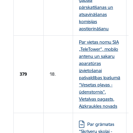
gabala
pārskatīšanas un
atsavināšanas
komisijas
apstiprināšanu
Par vietas nomu SIA
„TeleTower”, mobilo
antenu un sakaru
aparatūras
izvietošanai
379
18.
pašvaldības īpašumā
“Vesetas pļavas -
ūdenstornis”,
Vietalvas pagasts,
Aizkraukles novads
Lejupielādēt:
Par grāmatas
“Skrīveru skolai -