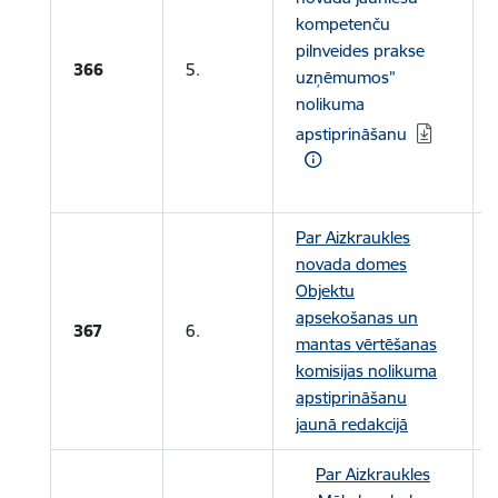
kompetenču
pilnveides prakse
366
5.
uzņēmumos”
nolikuma
apstiprināšanu
Par Aizkraukles
novada domes
Objektu
apsekošanas un
367
6.
mantas vērtēšanas
komisijas nolikuma
apstiprināšanu
jaunā redakcijā
Par Aizkraukles