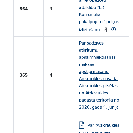
ar ierobežotu
atbildību “LK
364
3.
Komunālie
pakalpojumi” peļņas
izlietošanu
Par sadzīves
atkritumu
apsaimniekošanas
maksas
apstiprināšanu
365
4.
Aizkraukles novada
Aizkraukles pilsētas
un Aizkraukles
pagasta teritorijā no
2026. gada 1. jūnija
Lejupielādēt:
Par “Aizkraukles
novada jauniešu