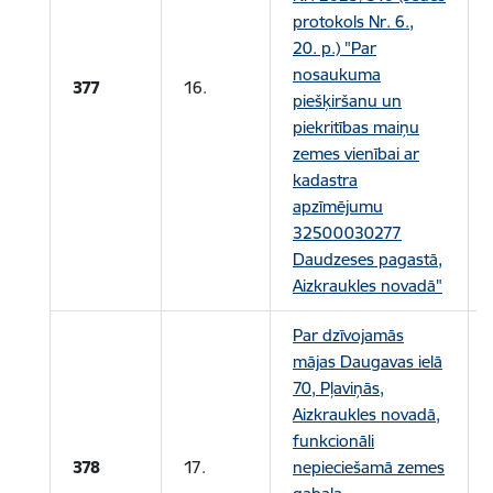
protokols Nr. 6.,
20. p.) "Par
nosaukuma
377
16.
piešķiršanu un
piekritības maiņu
zemes vienībai ar
kadastra
apzīmējumu
32500030277
Daudzeses pagastā,
Aizkraukles novadā"
Par dzīvojamās
mājas Daugavas ielā
70, Pļaviņās,
Aizkraukles novadā,
funkcionāli
378
17.
nepieciešamā zemes