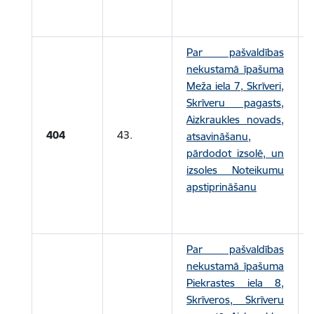
Par pašvaldības
nekustamā īpašuma
Meža iela 7, Skrīveri,
Skrīveru pagasts,
Aizkraukles novads,
404
43.
atsavināšanu,
pārdodot izsolē, un
izsoles Noteikumu
apstiprināšanu
Par pašvaldības
nekustamā īpašuma
Piekrastes iela 8,
Skrīveros, Skrīveru