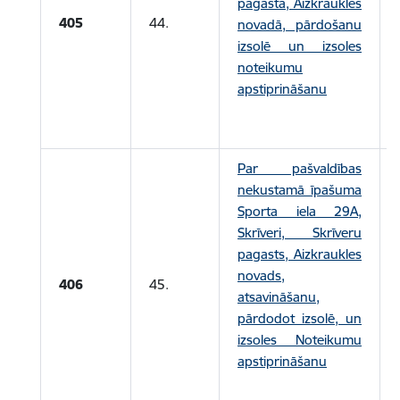
pagastā, Aizkraukles
405
44.
novadā, pārdošanu
izsolē un izsoles
noteikumu
apstiprināšanu
Par pašvaldības
nekustamā īpašuma
Sporta iela 29A,
Skrīveri, Skrīveru
pagasts, Aizkraukles
novads,
406
45.
atsavināšanu,
pārdodot izsolē, un
izsoles Noteikumu
apstiprināšanu