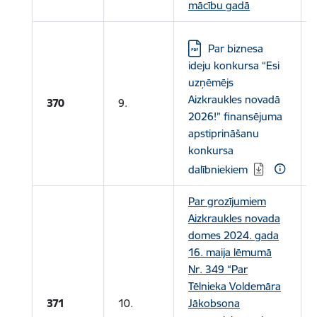
mācību gadā
Lejupielādēt:
Par biznesa
ideju konkursa “Esi
uzņēmējs
Aizkraukles novadā
370
9.
2026!” finansējuma
apstiprināšanu
konkursa
dalībniekiem
Par grozījumiem
Aizkraukles novada
domes 2024. gada
16. maija lēmumā
Nr. 349 “Par
Tēlnieka Voldemāra
371
10.
Jākobsona