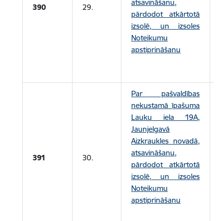
atsavināšanu,
390
29.
pārdodot atkārtotā
izsolē, un izsoles
Noteikumu
apstiprināšanu
Par pašvaldības
nekustamā īpašuma
Lauku iela 19A,
Jaunjelgavā
Aizkraukles novadā,
atsavināšanu,
391
30.
pārdodot atkārtotā
izsolē, un izsoles
Noteikumu
apstiprināšanu