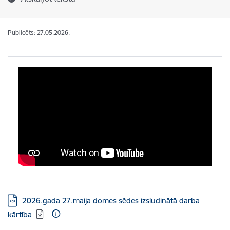
Publicēts: 27.05.2026.
Lejupielādēt:
2026.gada 27.maija domes sēdes izsludinātā darba
kārtība