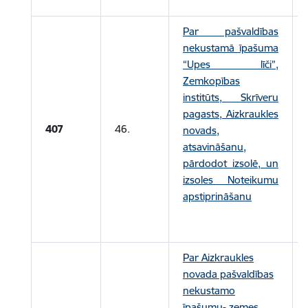
Par pašvaldības
nekustamā īpašuma
“Upes līči”,
Zemkopības
institūts, Skrīveru
pagasts, Aizkraukles
407
46.
novads,
atsavināšanu,
pārdodot izsolē, un
izsoles Noteikumu
apstiprināšanu
Par Aizkraukles
novada pašvaldības
nekustamo
īpašumu- zemes