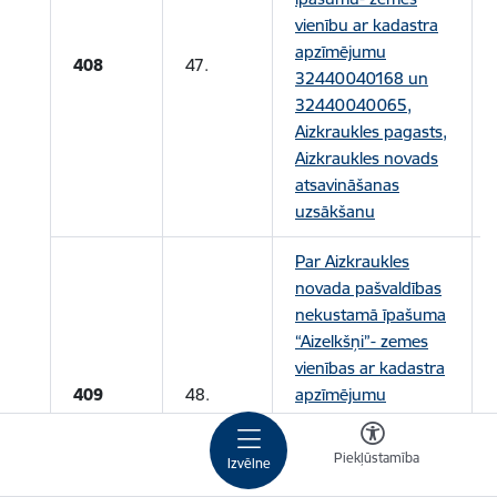
vienību ar kadastra
apzīmējumu
408
47.
32440040168 un
32440040065,
Aizkraukles pagasts,
Aizkraukles novads
atsavināšanas
uzsākšanu
Par Aizkraukles
novada pašvaldības
nekustamā īpašuma
“Aizelkšņi”- zemes
vienības ar kadastra
409
48.
apzīmējumu
32440030052,
Aizkraukles pagasts,
Piekļūstamība
Izvēlne
Aizkraukles novads,