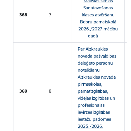
Mākslas skolas
Sagatavošanas
368
7.
klases atvēršanu
Bebru pamatskolā
2026./2027.mācību
gadā
Par Aizkraukles
novada pašvaldības
deleģēto personu
noteikšanu
Aizkraukles novada
pirmsskolas,
369
8.
pamatizglītības,
vidējās izglītības un
profesionālās
ievirzes izglītības
iestāžu padomēs
2025./2026.