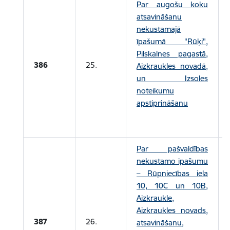
Par augošu koku
atsavināšanu
nekustamajā
īpašumā "Rūķi",
Pilskalnes pagastā,
386
25.
Aizkraukles novadā,
un Izsoles
noteikumu
apstiprināšanu
Par pašvaldības
nekustamo īpašumu
– Rūpniecības iela
10, 10C un 10B,
Aizkraukle,
Aizkraukles novads,
387
26.
atsavināšanu,