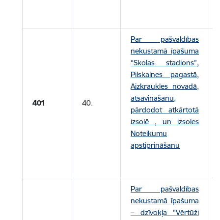
Par pašvaldības
nekustamā īpašuma
“Skolas stadions”,
Pilskalnes pagastā,
Aizkraukles novadā,
atsavināšanu,
401
40.
pārdodot atkārtotā
izsolē , un izsoles
Noteikumu
apstiprināšanu
Par pašvaldības
nekustamā īpašuma
– dzīvokļa "Vērtūži