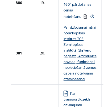
380
19.
160” pārdošanas
cenas
noteikšanu
Par dzīvojamai mājai
"Zemkopības
institūts 20",
Zemkopības
institūtā, Skrīveru
381
20.
pagastā, Aizkraukles
novadā, funkcionāli
nepieciešamā zemes
gabala noteikšanu
atsavināšanai
Lejupielādēt:
Par
transportlīdzekļa
dāvinājumu